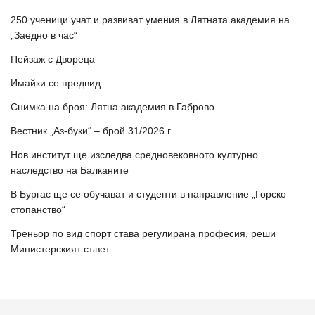
250 ученици учат и развиват умения в Лятната академия на
„Заедно в час“
Пейзаж с Двореца
Имайки се предвид
Снимка на броя: Лятна академия в Габрово
Вестник „Аз-буки“ – брой 31/2026 г.
Нов институт ще изследва средновековното културно
наследство на Балканите
В Бургас ще се обучават и студенти в направление „Горско
стопанство“
Треньор по вид спорт става регулирана професия, реши
Министерският съвет