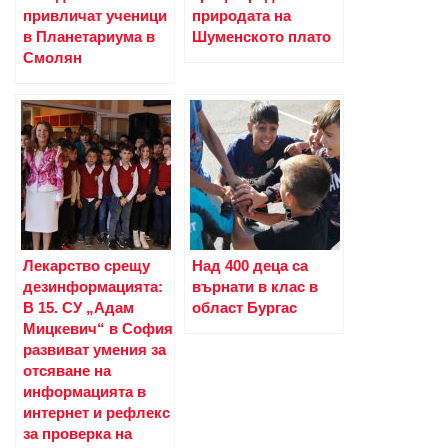
привличат ученици
природата на
в Планетариума в
Шуменското плато
Смолян
Лекарство срещу
Над 400 деца са
дезинформацията:
върнати в клас в
В 15. СУ „Адам
област Бургас
Мицкевич“ в София
развиват умения за
отсяване на
информацията в
интернет и рефлекс
за проверка на