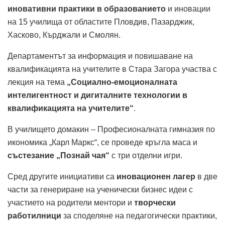
иновативни практики в образованието
и иновации
на 15 училища от областите Пловдив, Пазарджик,
Хасково, Кърджали и Смолян.
Департаментът за информация и повишаване на
квалификацията на учителите в Стара Загора участва с
лекция на тема
„Социално-емоционалната
интелигентност и дигиталните технологии в
квалификацията на учителите“
.
В училището домакин – Професионалната гимназия по
икономика „Карл Маркс“, се проведе кръгла маса и
състезание „Познай чая“
с три отделни игри.
Сред другите инициативи са
иновационен лагер
в две
части за генериране на ученически бизнес идеи с
участието на родители ментори и
творчески
работилници
за споделяне на педагогически практики,