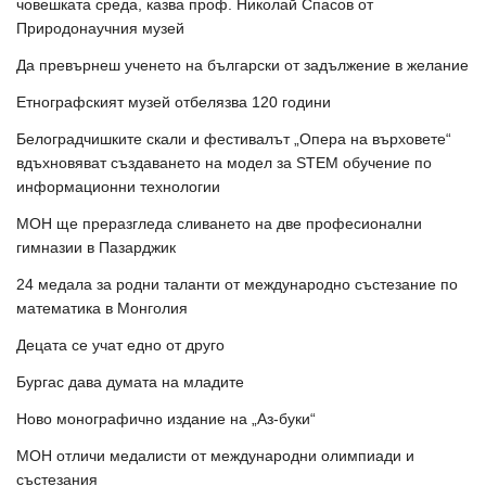
човешката среда, казва проф. Николай Спасов от
Природонаучния музей
Да превърнеш ученето на български от задължение в желание
Етнографският музей отбелязва 120 години
Белоградчишките скали и фестивалът „Опера на върховете“
вдъхновяват създаването на модел за STEM обучение по
информационни технологии
МОН ще преразгледа сливането на две професионални
гимназии в Пазарджик
24 медала за родни таланти от международно състезание по
математика в Монголия
Децата се учат едно от друго
Бургас дава думата на младите
Ново монографично издание на „Аз-буки“
МОН отличи медалисти от международни олимпиади и
състезания