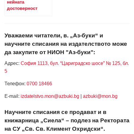
нейната
достоверност
Уважаеми читатели, в. „Аз-буки“ и
научните списания на издателството може
да закупите от НИОН "Аз-буки":
Адрес:
София 1113, бул. “Цариградско шосе” № 125, бл.
5
Телефон:
0700 18466
Е-mail:
izdatelstvo.mon@azbuki.bg
|
azbuki@mon.bg
Научните списания се продават и в
книжарница „Сиела“ – подлез на Ректората
на СУ „Св. Св. Климент Охридски“.