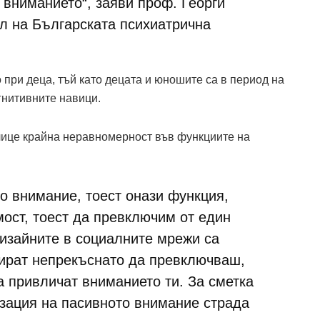
 вниманието“, заяви проф. Георги
л на Българската психиатрична
 при деца, тъй като децата и юношите са в период на
гнитивните навици.
алице крайна неравномерност във функциите на
о внимание, тоест онази функция,
мост, тоест да превключим от един
дизайните в социалните мрежи са
лират непрекъснато да превключваш,
а привличат вниманието ти. За сметка
изация на пасивното внимание страда