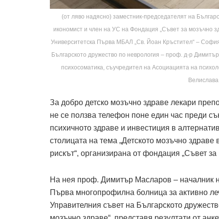
(от ляво надясно) заместник-председателят на Българс
икономист и член на УС на Фондация „Съвет за мозъчно з
Университетска Първа МБАЛ „Св. Йоан Кръстител“ – София,
Българското дружество по неврология – проф. д-р Димитър
психосоматика, съучредител на Асоциацията на психол
Велислава
За добро детско мозъчно здраве лекари препо
не се ползва телефон поне един час преди съ
психичното здраве и инвестиция в алтернатив
столицата на тема „Детското мозъчно здраве 
рискът“, организирана от фондация „Съвет за
На нея проф. Димитър Масларов – началник н
Първа многопрофилна болница за активно леч
Управителния съвет на Българското дружеств
мозъчно здраве“, представя резултати от анк