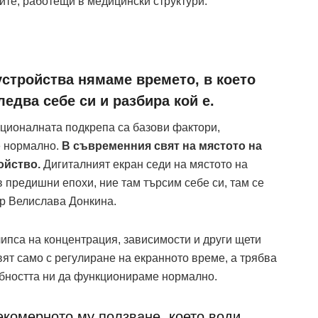
ите, работещи в медицински структури.
устройства нямаме времето, в което
едва себе си и разбира кой е.
ционалната подкрепа са базови фактори,
е нормално.
В съвременния свят на мястото на
ойство.
Дигиталният екран седи на мястото на
в предишни епохи, ние там търсим себе си, там се
-р Велислава Донкина.
липса на концентрация, зависимости и други щети
вят само с регулиране на екранното време, а трябва
собността ни да функционираме нормално.
екомерното му ползване, което води