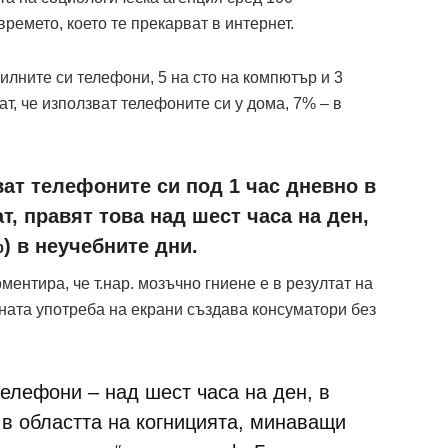
ремето, което те прекарват в интернет.
билните си телефони, 5 на сто на компютър и 3
т, че използват телефоните си у дома, 7% – в
ат телефоните си под 1 час дневно в
т, правят това над шест часа на ден,
) в неучебните дни.
нтира, че т.нар. мозъчно гниене е в резултат на
ната употреба на екрани създава консуматори без
елефони – над шест часа на ден, в
в областта на когницията, минаващи