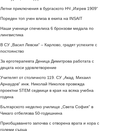
Летни приключения в бургаското НЧ „Изгрев 1909“
Пореден топ учен влиза в екипа на INSAIT
Наши ученици спечелиха 6 бронзови медала по
лингвистика
В СУ „Васил Левски“ – Карлово, градят успехите с
постоянство
За ерготерапевта Деница Димитрова работата с
децата носи удовлетворение
Учителят от столичното 119. СУ „Акад. Михаил
Арнаудов“ инж. Николай Николов провежда
проектни STEM седмици в края на всяка учебна
година
Българското неделно училище „Света София“ в
Чикаго отбелязва 50-годишнина
Приобщаването започва с отворена врата и хора с
големи сърца