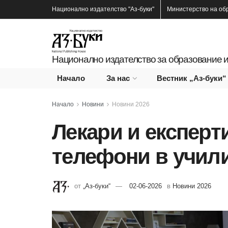
Национално издателство
"Аз-буки"
Министерство на об
Национално издателство за образование и
Начало
За нас
Вестник „Аз-буки“
Начало
Новини
Новини 2026
Лекари и експерт
телефони в учил
от
„Аз-буки“
02-06-2026
в
Новини 2026