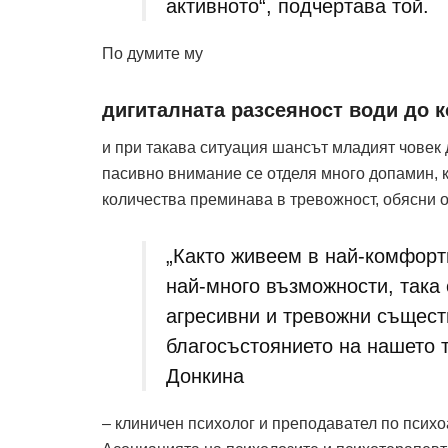
активното“, подчертава той.
По думите му
дигиталната разсеяност води до 
и при такава ситуация шансът младият човек 
пасивно внимание се отделя много допамин, к
количества преминава в тревожност, обясни о
„Както живеем в най-комфорт
най-много възможности, така
агресивни и тревожни същест
благосъстоянието на нашето 
Донкина
– клиничен психолог и преподавател по психо