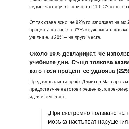
седмокласници в столичното 119. СУ относно в
От тях става ясно, че 92% го използват на мо
процента на лаптоп. 73% от учениците посочва
училище, и 20% – на други места.
Около 10% декларират, че използв
учебните дни. Също толкова казва
като този процент се удвоява (22%
Пред журналисти проф. Димитър Масларов коме
предоставяне на готови решения, а прекомер
идеи и решения.
„При екстремно ползване на т
мозъка настъпват нарушения 