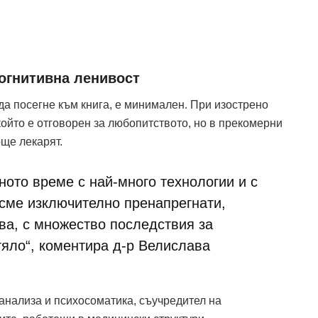
когнитивна ленивост
да посегне към книга, е минимален. При изострено
ойто е отговорен за любопитството, но в прекомерни
ще лекарят.
ното време с най-много технологии и с
 сме изключително пренапрегнати,
ва, с множество последствия за
тяло“, коментира д-р Велислава
анализа и психосоматика, съучредител на