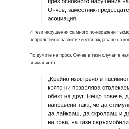
през основното нарушение на
Ончев, заместник-председате
асоциация.
И тези нарушения са много по-изразени тъкмо
неврологично развитие и утвърждаване на ко
По думите на проф. Ончев в тези случаи е н
вниманието.
„Крайно изострено е пасивнот
която ни позволява отвлекае
обект на друг. Нещо повече, 
направени така, че да стиму
да лайкваш, да скролваш и д
на това, на тази свръхмобил