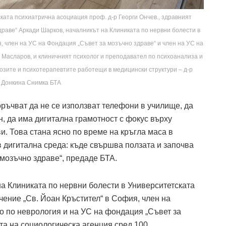
ката психиатрична асоциация проф. д-р Георги Ончев., здравният
драве“ Аркади Шарков, началникът на Клиниката по нервни болести в
 член на УС на Фондация „Съвет за мозъчно здраве“ и член на УС на
 Масларов, и клиничният психолог и преподавател по психоанализа и
озите и психотерапевтите работещи в медицински структури – д-р
 Донкина Снимка БТА
ръчват да не се използват телефони в училище, да
н, да има дигитална грамотност с фокус върху
и. Това стана ясно по време на кръгла маса в
в дигитална среда: къде свършва ползата и започва
 мозъчно здраве“, предаде БТА.
а Клиниката по нервни болести в Университетската
ение „Св. Йоан Кръстител“ в София, член на
о по неврология и на УС на фондация „Съвет за
ета на социологическа агенция сред 100