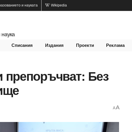
разованието и науката
Wikipedia
 наука
Списания
Издания
Проекти
Реклама
и препоръчват: Без
ище
A
A