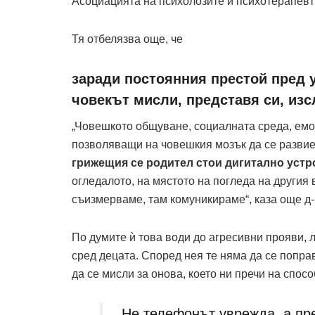
Асоциацията на психолозите и психотерапевт
Тя отбелязва още, че
заради постоянния престой пред 
човекът мисли, представя си, изсл
„Човешкото общуване, социалната среда, емо
позволяващи на човешкия мозък да се разви
грижещия се родител стои дигитално устр
огледалото, на мястото на погледа на другия 
съизмерваме, там комуникираме“, каза още д
По думите ѝ това води до агресивни прояви, 
сред децата. Според нея те няма да се попра
да се мисли за онова, което ни пречи на спо
„Не телефонът уврежда, а пр