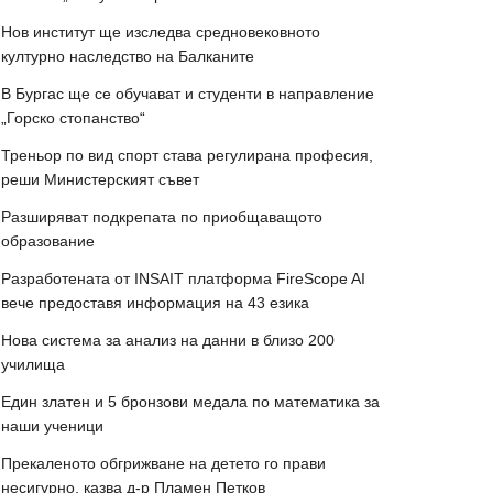
Нов институт ще изследва средновековното
културно наследство на Балканите
В Бургас ще се обучават и студенти в направление
„Горско стопанство“
Треньор по вид спорт става регулирана професия,
реши Министерският съвет
Разширяват подкрепата по приобщаващото
образование
Разработената от INSAIT платформа FireScope AI
вече предоставя информация на 43 езика
Нова система за анализ на данни в близо 200
училища
Един златен и 5 бронзови медала по математика за
наши ученици
Прекаленото обгрижване на детето го прави
несигурно, казва д-р Пламен Петков