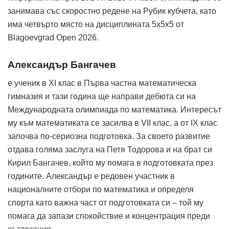
занимава със скоростно редене на Рубик кубчета, като
има четвърто място на дисциплината 5x5x5 от
Blagoevgrad Open 2026.
Александър Бангачев
е ученик в XI клас в Първа частна математическа
гимназия и тази година ще направи дебюта си на
Международната олимпиада по математика. Интересът
му към математиката се засилва в VII клас, а от IX клас
започва по-сериозна подготовка. За своето развитие
отдава голяма заслуга на Петя Тодорова и на брат си
Кирил Бангачев, който му помага в подготовката през
годините. Александър е редовен участник в
националните отбори по математика и определя
спорта като важна част от подготовката си – той му
помага да запази спокойствие и концентрация преди