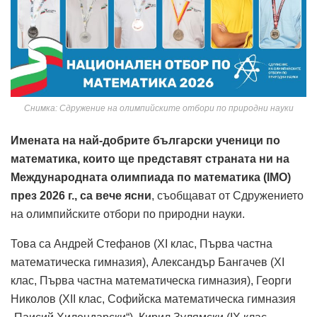
Снимка: Сдружение на олимпийските отбори по природни науки
Имената на най-добрите български ученици по
математика, които ще представят страната ни на
Международната олимпиада по математика (IMO)
през 2026 г., са вече ясни
, съобщават от Сдружението
на олимпийските отбори по природни науки.
Това са Андрей Стефанов (XI клас, Първа частна
математическа гимназия), Александър Бангачев (XI
клас, Първа частна математическа гимназия), Георги
Николов (XII клас, Софийска математическа гимназия