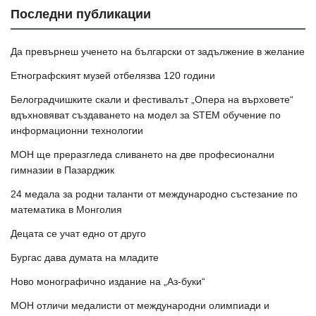
Последни публикации
Да превърнеш ученето на български от задължение в желание
Етнографският музей отбелязва 120 години
Белоградчишките скали и фестивалът „Опера на върховете“
вдъхновяват създаването на модел за STEM обучение по
информационни технологии
МОН ще преразгледа сливането на две професионални
гимназии в Пазарджик
24 медала за родни таланти от международно състезание по
математика в Монголия
Децата се учат едно от друго
Бургас дава думата на младите
Ново монографично издание на „Аз-буки“
МОН отличи медалисти от международни олимпиади и