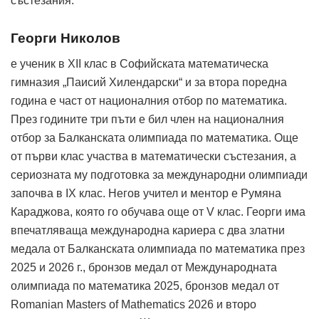
състезания.
Георги Николов
е ученик в XII клас в Софийската математическа
гимназия „Паисий Хилендарски“ и за втора поредна
година е част от националния отбор по математика.
През годините три пъти е бил член на националния
отбор за Балканската олимпиада по математика. Още
от първи клас участва в математически състезания, а
сериозната му подготовка за международни олимпиади
започва в IX клас. Негов учител и ментор е Румяна
Караджова, която го обучава още от V клас. Георги има
впечатляваща международна кариера с два златни
медала от Балканската олимпиада по математика през
2025 и 2026 г., бронзов медал от Международната
олимпиада по математика 2025, бронзов медал от
Romanian Masters of Mathematics 2026 и второ