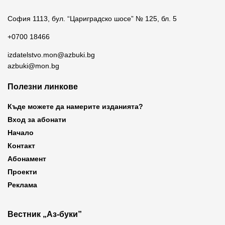
София 1113, бул. “Цариградско шосе” № 125, бл. 5
+0700 18466
izdatelstvo.mon@azbuki.bg
azbuki@mon.bg
Полезни линкове
Къде можете да намерите изданията?
Вход за абонати
Начало
Контакт
Абонамент
Проекти
Реклама
Вестник „Аз-буки”