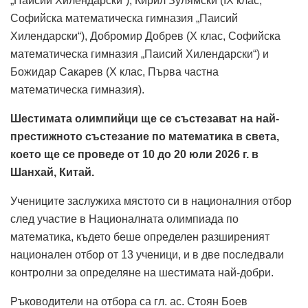
„Паисий Хилендарски“), Кирил Зулямски (IX клас,
Софийска математическа гимназия „Паисий
Хилендарски“), Добромир Добрев (X клас, Софийска
математическа гимназия „Паисий Хилендарски“) и
Божидар Сакарев (X клас, Първа частна
математическа гимназия).
Шестимата олимпийци ще се състезават на най-
престижното състезание по математика в света,
което ще се проведе от 10 до 20 юли 2026 г. в
Шанхай, Китай.
Учениците заслужиха мястото си в националния отбор
след участие в Националната олимпиада по
математика, където беше определен разширеният
национален отбор от 13 ученици, и в две последвали
контролни за определяне на шестимата най-добри.
Ръководители на отбора са гл. ас. Стоян Боев