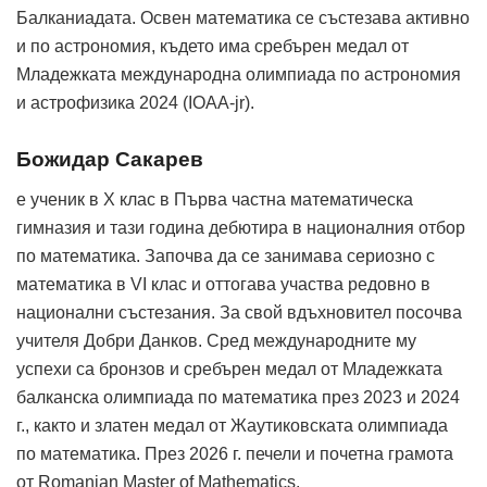
Балканиадата. Освен математика се състезава активно
и по астрономия, където има сребърен медал от
Младежката международна олимпиада по астрономия
и астрофизика 2024 (IOAA-jr).
Божидар Сакарев
е ученик в X клас в Първа частна математическа
гимназия и тази година дебютира в националния отбор
по математика. Започва да се занимава сериозно с
математика в VI клас и оттогава участва редовно в
национални състезания. За свой вдъхновител посочва
учителя Добри Данков. Сред международните му
успехи са бронзов и сребърен медал от Младежката
балканска олимпиада по математика през 2023 и 2024
г., както и златен медал от Жаутиковската олимпиада
по математика. През 2026 г. печели и почетна грамота
от Romanian Master of Mathematics.