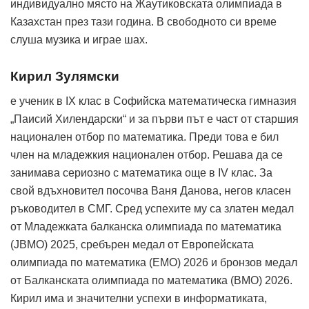
индивидуално място на Жаутиковската олимпиада в
Казахстан през тази година. В свободното си време
слуша музика и играе шах.
Кирил Зулямски
е ученик в IX клас в Софийска математическа гимназия
„Паисий Хилендарски“ и за първи път е част от старшия
национален отбор по математика. Преди това е бил
член на младежкия национален отбор. Решава да се
занимава сериозно с математика още в IV клас. За
свой вдъхновител посочва Ваня Данова, негов класен
ръководител в СМГ. Сред успехите му са златен медал
от Младежката балканска олимпиада по математика
(JBMO) 2025, сребърен медал от Европейската
олимпиада по математика (EMO) 2026 и бронзов медал
от Балканската олимпиада по математика (BMO) 2026.
Кирил има и значителни успехи в информатиката,