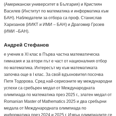
(Американски университет в България) и Кристиян
Василев (Институт по математика и информатика към
БАН). Наблюдатели за отбора са проф. Станислав
Харизанов (ИИКТ и ИМИ – БАН) и Драгомир Грозев
(ИМИ –БАН).
Андрей Стефанов
е ученик в XI клас в Първа частна математическа
гимназия и за втори път е част от националния отбор
по математика. Интересът му към математиката
започва още в I клас. За свой вдъхновител посочва
Петя Тодорова. Сред най-сериозните му международни
успехи са сребърен медал от Международната
олимпиада по математика през 2025 г., златен медал от
Romanian Master of Mathematics 2025 и два сребърни
медала от Международната олимпиада по
информатика през 2024 и 2025 г. Извън олимпиадите се