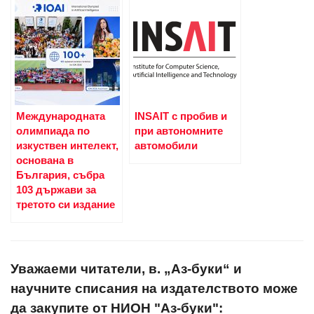
Международната
INSAIT с пробив и
олимпиада по
при автономните
изкуствен интелект,
автомобили
основана в
България, събра
103 държави за
третото си издание
Уважаеми читатели, в. „Аз-буки“ и
научните списания на издателството може
да закупите от НИОН "Аз-буки":