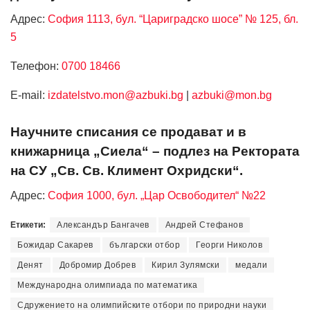
Адрес:
София 1113, бул. “Цариградско шосе” № 125, бл.
5
Телефон:
0700 18466
Е-mail:
izdatelstvo.mon@azbuki.bg
|
azbuki@mon.bg
Научните списания се продават и в
книжарница „Сиела“ – подлез на Ректората
на СУ „Св. Св. Климент Охридски“.
Адрес:
София 1000, бул. „Цар Освободител“ №22
Етикети:
Александър Бангачев
Андрей Стефанов
Божидар Сакарев
български отбор
Георги Николов
Денят
Добромир Добрев
Кирил Зулямски
медали
Международна олимпиада по математика
Сдружението на олимпийските отбори по природни науки