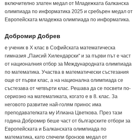
включително златен медал от Младежката балканска
олимпиада по информатика 2025 и сребърен медал от
Европейската младежка олимпиада по информатика.
Добромир Добрев
е ученик в X клас в Софийската математическа
гимназия „Паисий Хилендарски“ и за първи път е част
от националния отбор за Международната олимпиада
по математика. Участва в математически състезания
още от първи клас, а на национална олимпиада се
състезава от четвърти клас. Решава да се посвети по-
сериозно на математиката, когато е в 8. клас. За
неговото развитие най-голям принос има
преподавателката му Илиана Цветкова. През тази
година Добромир беше част от българските отбори за
Европейската и Балканската олимпиада по
математика, като спечели бронзов медал от