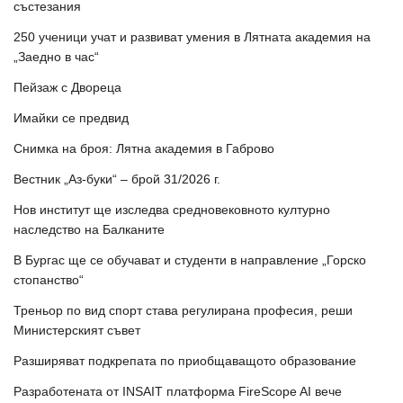
състезания
250 ученици учат и развиват умения в Лятната академия на
„Заедно в час“
Пейзаж с Двореца
Имайки се предвид
Снимка на броя: Лятна академия в Габрово
Вестник „Аз-буки“ – брой 31/2026 г.
Нов институт ще изследва средновековното културно
наследство на Балканите
В Бургас ще се обучават и студенти в направление „Горско
стопанство“
Треньор по вид спорт става регулирана професия, реши
Министерският съвет
Разширяват подкрепата по приобщаващото образование
Разработената от INSAIT платформа FireScope AI вече