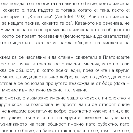
, това попада в онтологията на наличното битие, което изисква
 каквато е; там, където е; тогава, когато е; така, както е;
категории от „Категории“ (Aristotel 1992). Аристотел изисква
 за нещата такива, каквито те са“. Казаното не означава, че
а – именно за това се преминава в изискването за общностно
 в които се правят показвания (демонстрации, доказателства)
щото същество. Така се изгражда общност на мислещи, на
ожем да се насладим и да станем свидетели в Платоновите
90), се заключава в това да се разменят мнения, като по този
жда се общност, в която всеки един, през очите на другия
 може да види достатъчно добре; да чуе по-добре, да усети
стяване
се основава прочутото възхождане от δόξα (doxa –
т мнение към истинно мнение, т.е. знание.
на сметка, е възможно именно защото човек е интелектно и
ги хора, ни позволява не просто да ни се отворят очите
е не виждаме достатъчно добре, съответно чуваме и т.н., а да
е, ушите, ръцете и т.н. на другите членове на учещата,
ъзникването на тази общност именно като субектно, като
наличното
битие, за битието такова,
каквото е
,
там
където е
,