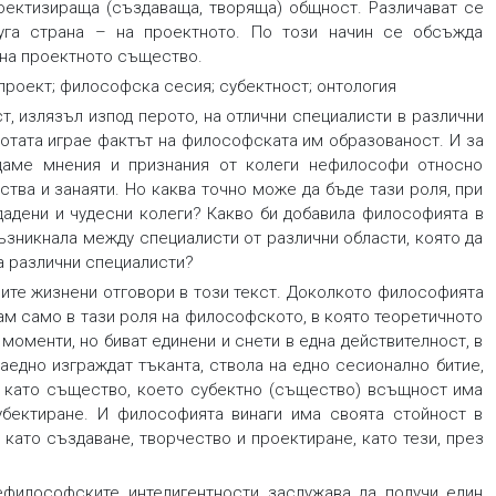
ектизираща (създаваща, творяща) общност. Различават се
руга страна – на проектното. По този начин се обсъжда
на проектното същество.
проект; философска сесия; субектност; онтология
ст, излязъл изпод перото, на отлични специалисти в различни
ботата играе фактът на философската им образованост. И за
щаме мнения и признания от колеги нефилософи относно
ства и занаяти. Но каква точно може да бъде тази роля, при
тдадени и чудесни колеги? Какво би добавила философията в
ъзникнала между специалисти от различни области, която да
а различни специалисти?
оите жизнени отговори в този текст. Доколкото философията
ам само в тази роля на философското, в която теоретичното
моменти, но биват единени и снети в една действителност, в
заедно изграждат тъканта, ствола на едно сесионално битие,
о, като същество, което субектно (същество) всъщност има
убектиране. И философията винаги има своята стойност в
 като създаване, творчество и проектиране, като тези, през
философските интелигентности заслужава да получи един