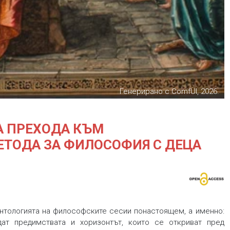
Генерирано с ComfUI, 2026.
А ПРЕХОДА КЪМ
ТОДА ЗА ФИЛОСОФИЯ С ДЕЦА
нтологията на философските сесии понастоящем, а именно:
ат предимствата и хоризонтът, които се откриват пред