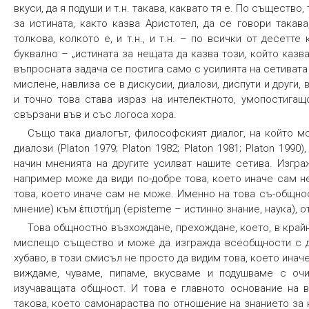
вкуси, да я подуши и т.н. такава, каквато тя е. По същество
за истината, както казва Аристотел, да се говори такава,
толкова, колкото е, и т.н., и т.н. – по всички от десетте 
буквално – „истината за нещата да казва този, който казва
въпросната задача се постига само с усилията на сетиват
мислене, навлиза се в дискусии, диалози, диспути и други,
и точно това става израз на интелектното, умопостига
свързани във и със логоса хора.
Също така диалогът, философският диалог, на който м
диалози (Platon 1979; Platon 1982; Platon 1981; Platon 19
начин мненията на другите усилват нашите сетива. Изгра
например може да види по-добре това, което иначе сам не
това, което иначе сам не може. Именно на това
съ-общно
мнение) към ἐπιστήμη (episteme – истинно знание, наука), о
Това общностно възхождане, прехождане, което, в край
мислещо същество и може да изгражда всеобщности с дру
хубаво, в този смисъл не просто да видим това, което инач
виждаме, чуваме, пипаме, вкусваме и подушваме с очит
изучаващата общност. И това е главното основание на в
такова, което самонараства по отношение на знанието за