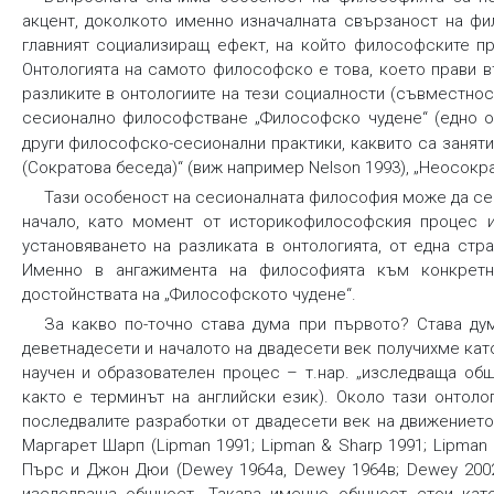
акцент, доколкото именно изначалната свързаност на фи
главният социализиращ ефект, на който философските пр
Онтологията на самото философско е това, което прави 
разликите в онтологиите на тези социалности (съвместност
сесионално философстване „Философско чудене“ (едно оп
други философско-сесионални практики, каквито са заняти
(Сократова беседа)“ (виж например Nelson 1993), „Неосокра
Тази особеност на сесионалната философия може да се 
начало, като момент от историкофилософския процес и
установяването на разликата в онтологията, от една стр
Именно в ангажимента на философията към конкретн
достойнствата на „Философското чудене“.
За какво по-точно става дума при първото? Става ду
деветнадесети и началото на двадесети век получихме кат
научен и образователен процес – т.нар. „
изследваща об
както е терминът на английски език). Около тази онтоло
последвалите разработки от двадесети век на движениет
Маргарет Шарп (Lipman 1991; Lipman & Sharp 1991; Lipman
Пърс и Джон Дюи (Dewey 1964a, Dewey 1964в; Dewey 2002