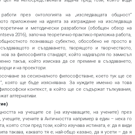
 цел на непосредствената задача пред този, който води
работи през онтологията на „изследващата общност“
ното приложение на идеята за изграждане на изследваща
теоретични и методически разработки (обобщен обзор на
rentseva 2016), започна теоретично-практико-приложна работа,
общностното познаващо субектно, обособено не просто в
създаващото и създаването, творящото и творчеството,
о нов за философията стандарт, който надхвърля по замисъл
енно такъв, който изисква да се премине в създаването,
ворци и на проектори.
осочване за сесионалното философстване, което тук ще се
“, която ще бъде изяснявана. За нуждите именно на това
философски контекст, в който ще се съдържат тълкувания,
ожат алтернативи.
тие)
ността на учещите се (на изучаващите, на учените) през
, учещите, учените в Античността например в един – нека го
 която стои пред този, който изучава истината, е: да я види
апипа такава, каквато тя е; най-общо казано, да я усети – да я