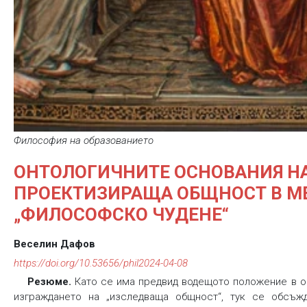
Философия на образованието
ОНТОЛОГИЧНИТЕ ОСНОВАНИЯ Н
ПРОЕКТИЗИРАЩА ОБЩНОСТ В МЕ
„ФИЛОСОФСКО ЧУДЕНЕ“
Веселин Дафов
https://doi.org/10.53656/phil2024-04-08
Резюме.
Като се има предвид водещото положение в о
изграждането на „изследваща общност“, тук се обсъжд