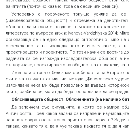
изследваща общност.
Такава именно общност стои като
занятията (по-точно казано, това са сесии или сеанси).
Успоредно с посоченото току-що усилие да се 
(„изследователска общност“) и стремежа за действител
общност, дали своите плодове в множество конкретни 
литература по въпроса виж в: Ivanova-Vardzhiyska 2014; Mit
основаваща се на едно следващо онтологично ниво на 
определеността на изследващото и изследването, а в 
проектиращото и проектното. По този начин се достига д
задачата да се изгражда изследователска общност, а им
сътворяване, проектирането на общност на създатели, на т
Именно и с това отбелязвам особеността на Второто п
счита за главната отлика на метода „Философско чудене
изясняване нека ми бъде позволено да въведа историко-
които, разбира се, могат да бъдат оспорвани и да се предл
Обясняващата общност. Обяснението (на налично би
Да започнем със ситуацията, в която се намира общ
Античността. Пред каква задача са изправени изучаващите
наречем сократово-платонов-аристотелов вариант? Задачата,
такава, каквато тя е; да я чуе такава, каквато тя е; да я н