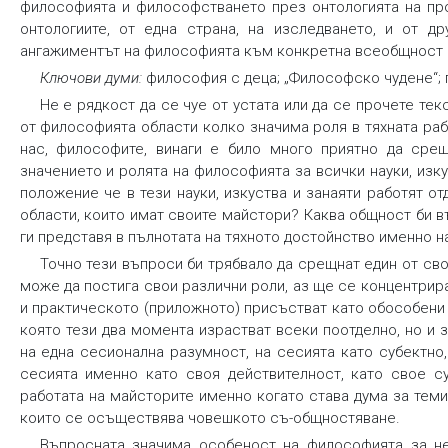
философията и философстването през онтологията на про
онтологиите, от една страна, на изследването, и от д
ангажиментът на философията към конкретна всеобщност 
Ключови думи:
философия с деца; „Философско чудене“; 
Не е рядкост да се чуе от устата или да се прочете тек
от философията области колко значима роля в тяхната ра
нас, философите, винаги е било много приятно да сре
значението и ролята на философията за всички науки, изку
положение че в тези науки, изкуства и занаяти работят о
области, които имат своите майстори? Каквa общност би в
ги представя в пълнотата на тяхното достойнство именно н
Точно тези въпроси би трябвало да срещнат един от св
може да постига свои различни роли, аз ще се концентрир
и практическото (приложното) присъстват като обособени 
която тези два момента израстват всеки поотделно, но и 
на една сесионална разумност, на сесията като субектн
сесията именно като своя действителност, като свое с
работата на майсторите именно когато става дума за теми
които се осъществява човешкото съ-общностяване.
Въпросната значима особеност на философията за не