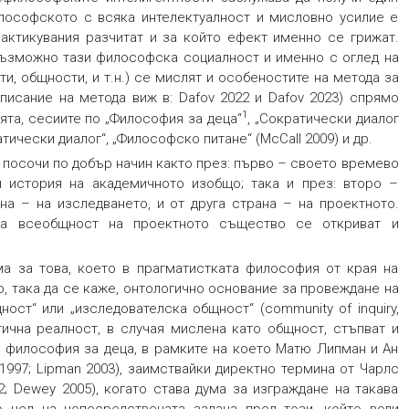
лософското с всяка интелектуалност и мисловно усилие е
актикувания разчитат и за който ефект именно се грижат.
възможно тази философска социалност и именно с оглед на
и, общности, и т.н.) се мислят и особеностите на метода за
исание на метода виж в: Dafov 2022 и Dafov 2023) спрямо
1
ята, сесиите по „Философия за деца“
, „Сократически диалог
тически диалог“, „Философско питане“ (McCall 2009) и др.
посочи по добър начин както през: първо – своето времево
 история на академичното изобщо; така и през: второ –
ана – на изследването, и от друга страна – на проектното.
а всеобщност на проектното същество се откриват и
ма за това, което в прагматистката философия от края на
о, така да се каже, онтологично основание за провеждане на
щност
“ или „
изследователска общност
“ (
community of inquiry
,
гична реалност, в случая мислена като общност, стъпват и
о философия за деца, в рамките на което Матю Липман и Ан
 1997; Lipman 2003), заимствайки директно термина от Чарлс
; Dewey 2005), когато става дума за изграждане на такава