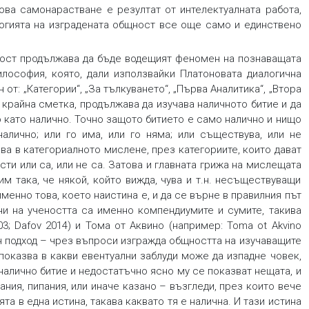
 Това самонарастване е резултат от интелектуалната работа,
логията на изградената общност все още само и единствено
ност продължава да бъде водещият феномен на познаващата
лософия, която, дали използвайки Платоновата диалогична
от: „Категории“, „За тълкуването“, „Първа Аналитика“, „Втора
в крайна сметка, продължава да изучава наличното битие и да
 като налично. Точно защото битието
е
само
налично
и нищо
налично; или го има, или го няма; или съществува, или не
ва в категориалното мислене, през категориите, които дават
ости или
са
,
или
не са
.
Затова и главната грижа на мислещата
им така, че някой, който вижда, чува и т.н. несъществуващи
 именно това, което наистина
е
,
и да се върне в правилния път
ни на учеността са именно компендиумите и сумите, такива
; Dafov 2014) и Тома от Аквино (например: Toma ot Akvino
ен подход – чрез въпроси изгражда общността на изучаващите
 показва в какви евентуални заблуди може да изпадне човек,
 налично битие и недостатъчно ясно му се показват нещата, и
ания, пипания, или иначе казано – възгледи, през които вече
та в една истина, такава каквато тя е налична. И тази истина