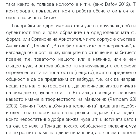
така
както е
,
толкова
колкото е
и т.н. (виж Dafov 2012).
която хората извършват, която работа обаче стои в онто
около наличното битие.
Говорейки на едро, именно тази учеща, изучаваща общ
субектност във и през образците на средновековната фи
форма, или Органона на Аристотел, чийто корпус е съставен 
Аналитика“, „Топика“, „За софистическите опровержения“, 
изгражда общност на изучаващите по отношение на битието
повече, т.е.
товато-то
[нещото] или е налично, или е не-
съществува; и затова общността на изучаващите се основа
определеността на товатостта (нещото), които определен
общност е да се предпазим от заблуди, т.е. как да направ
неща, тръгнал е по грешен път, да започне да вижда и чува
на виждането, чуването и т.н. Ето защо водещите феноме
каквото имаме в творчеството на Маймонид (Rambam 2003
2003). Самият Тома в „Сума на теологията“ предлага подоб
и след това с посочване на погрешни гледания (възгледи)
който недостатъчно добре вижда, чува и т.н. истината като
затова се налага Тома да покаже обобщените гледания, чув
не се разчита само на единични мнения, а се снемат мнения