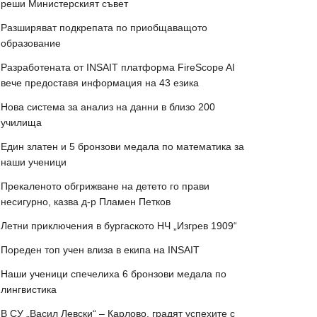
реши Министерският съвет
Разширяват подкрепата по приобщаващото
образование
Разработената от INSAIT платформа FireScope AI
вече предоставя информация на 43 езика
Нова система за анализ на данни в близо 200
училища
Един златен и 5 бронзови медала по математика за
наши ученици
Прекаленото обгрижване на детето го прави
несигурно, казва д-р Пламен Петков
Летни приключения в бургаското НЧ „Изгрев 1909“
Пореден топ учен влиза в екипа на INSAIT
Наши ученици спечелиха 6 бронзови медала по
лингвистика
В СУ „Васил Левски“ – Карлово, градят успехите с