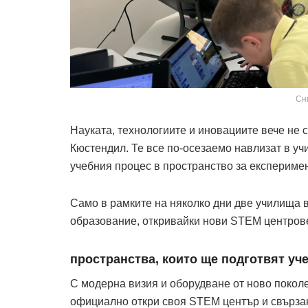
Сн
Науката, технологиите и иновациите вече не с
Кюстендил. Те все по-осезаемо навлизат в у
учебния процес в пространство за експеримен
Само в рамките на няколко дни две училища 
образование, откривайки нови STEM центров
пространства, които ще подготвят уче
С модерна визия и оборудване от ново покол
официално откри своя STEM център и свързан