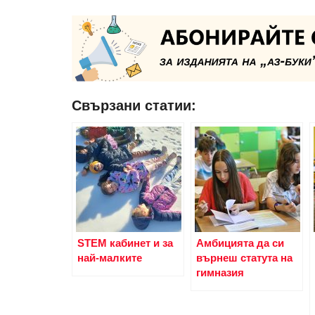
Свързани статии:
STEM кабинет и за
Амбицията да си
най-малките
върнеш статута на
гимназия