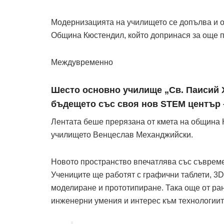
Модернизацията на училището се допълва и о
Община Кюстендил, който допринася за още 
Междувременно
Шесто основно училище „Св. Паисий 
бъдещето със своя нов STEM център –
Лентата беше прерязана от кмета на община 
училището Венцеслав Механджийски.
Новото пространство впечатлява със съвреме
Учениците ще работят с графични таблети, 3D
моделиране и прототипиране. Така още от ран
инженерни умения и интерес към технологиит