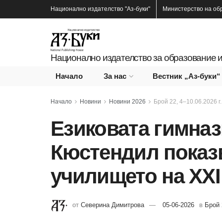
Национално издателство
"Аз-буки"
Министерство на об
Национално издателство за образование и
Начало
За нас
Вестник „Аз-буки“
Начало
Новини
Новини 2026
Брой 22, 4–10.06.2026 г.
Езиковата гимназ
Кюстендил показв
училището на XXI
от
Северина Димитрова
05-06-2026
в
Брой 