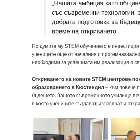
„Нашата амбиция като община
със съвременни технологии, з
добрата подготовка за бъдеще
време на откриването.
По думите му STEM обучението е инвестиция 
учениците още от началния и прогимназиалния
необходими за успешната им реализация в све
Откриването на новите STEM центрове пока
образованието в Кюстендил
– към повече п
бъдещето. Защото съвременното училище вече 
в която учениците създават, изследват и откр