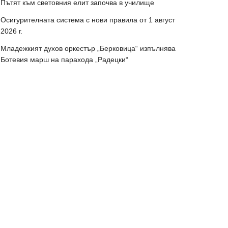
Пътят към световния елит започва в училище
Осигурителната система с нови правила от 1 август
2026 г.
Младежкият духов оркестър „Берковица“ изпълнява
Ботевия марш на парахода „Радецки“