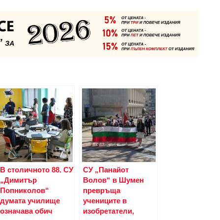
В столичното 88. СУ
СУ „Панайот
„Димитър
Волов“ в Шумен
Попниколов“
превръща
думата училище
учениците в
означава обич
изобретатели,