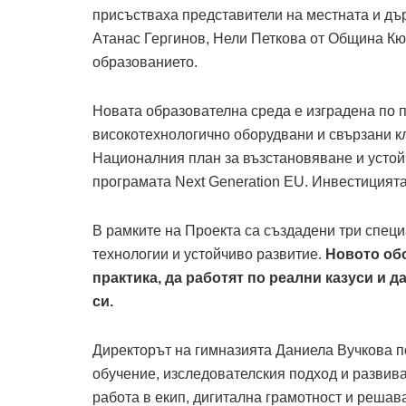
присъстваха представители на местната и дър
Атанас Гергинов, Нели Петкова от Община Кю
образованието.
Новата образователна среда е изградена по 
високотехнологично оборудвани и свързани к
Националния план за възстановяване и устой
програмата Next Generation EU. Инвестицията 
В рамките на Проекта са създадени три специ
технологии и устойчиво развитие.
Новото обо
практика, да работят по реални казуси и 
си.
Директорът на гимназията Даниела Вучкова п
обучение, изследователския подход и развив
работа в екип, дигитална грамотност и решав