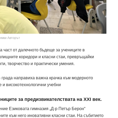
имки Авторът
а част от далечното бъдеще за учениците в
чилищните коридори и класни стаи, превръщайки
ти, творчество и практически умения.
в града направиха важна крачка към модерното
е и високотехнологични учебни
ниците за предизвикателствата на XXI век.
ение Езиковата гимназия „Д-р Петър Берон“
ите към него иновативни класни стаи. На събитието