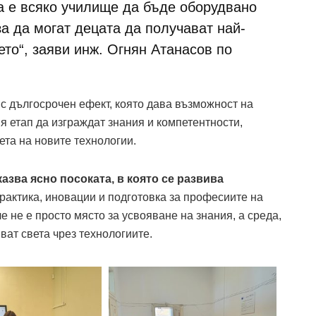
 е всяко училище да бъде оборудвано
а да могат децата да получават най-
то“, заяви инж. Огнян Атанасов по
с дългосрочен ефект, която дава възможност на
 етап да изграждат знания и компетентности,
та на новите технологии.
зва ясно посоката, в която се развива
рактика, иновации и подготовка за професиите на
не е просто място за усвояване на знания, а среда,
иват света чрез технологиите.