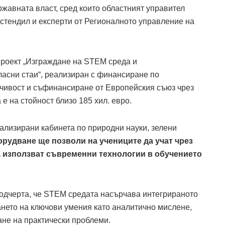
жавната власт, сред които областният управител
стендил и експерти от Регионалното управление на
проект „Изграждане на STEM среда и
ласни стаи“, реализиран с финансиране по
чивост и съфинансиране от Европейския съюз чрез
е на стойност близо 185 хил. евро.
ализирани кабинета по природни науки, зелени
рудване ще позволи на учениците да учат чрез
да използват съвременни технологии в обучението
одчерта, че STEM средата насърчава интегрираното
ането на ключови умения като аналитично мислене,
ане на практически проблеми.