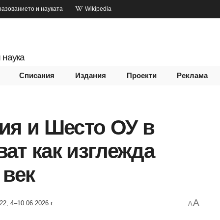
разованието и науката
Wikipedia
 наука
Списания
Издания
Проекти
Реклама
ия и Шесто ОУ в
ат как изглежда
 век
A
22, 4–10.06.2026 г.
A