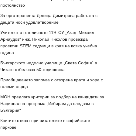
постоянство
За ерготерапевта Деница Димитрова работата с
децата носи удовлетворение
Учителят от столичното 119. СУ „Акад. Михаил
Арнаудов“ инж. Николай Николов провежда
проектни STEM седмици в края на всяка учебна
година
Българското неделно училище „Света София“ в
Чикаго отбелязва 50-годишнина
Приобщаването започва с отворена врата и хора с
големи сърца
МОН предлага критерии за подбор на кандидати за
Национална програма „Избирам да следвам в
България“
Книгите отиват при читателите в софийските
паркове