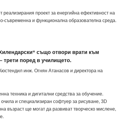
т реализирания проект за енергийна ефективност на
по-съвременна и функционална образователна среда.
Хилендарски“ също отвори врати към
 трети поред в училището.
Кюстендил инж. Огнян Атанасов и директора на
нна техника и дигитални средства за обучение.
 очила и специализиран софтуер за рисуване, 3D
на възраст ще могат да развиват творческо мислене,
е.