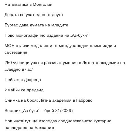
математика в Монголия
Децата се учат едно от друго
Бургас дава думата на младите
Ново монографично издание на „Аз-буки“
МОН отличи медалисти от международни олимпиади и
състезания
250 ученици учат и развиват умения в Лятната академия на
„Заедно в час“
Пейзаж с Двореца
Имайки се предвид
Снимка на броя: Лятна академия в Габрово
Вестник „Аз-буки“ – брой 31/2026 г.
Нов институт ще изследва средновековното културно
наследство на Балканите