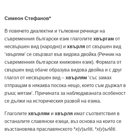
Симеон Стефанов*
В повечето диалектни и тълковни речници на
съвременния български език глаголите
хвъргам
от
несвършен вид (народно) и
хвърля
от свършен вид
‘хвърлям’ се свързват във видова двойка (Речник на
съвременния български книжовен език). Формата от
свършен вид обаче образува видова двойка и с друг
глагол от несвършен вид –
хвърлям
‘със замах
отпращам в някаква посока нещо, което съм държал в
ръка; мятам’. Причината за наблюдаваната особеност
се дължи на историческия развой на езика.
Глаголите
хвърлям
и
хвърля
имат съответствия в
останалите славянски езици, въз основа на които се
възстановява праславянското *
x
(
v
)
ъrliti,
*
x
(
v
)
ъrlěti
.