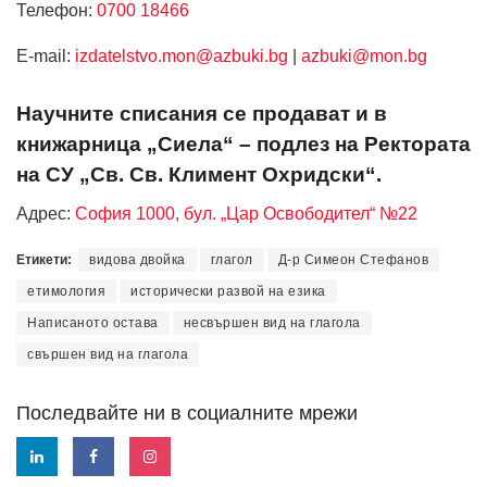
Телефон:
0700 18466
Е-mail:
izdatelstvo.mon@azbuki.bg
|
azbuki@mon.bg
Научните списания се продават и в
книжарница „Сиела“ – подлез на Ректората
на СУ „Св. Св. Климент Охридски“.
Адрес:
София 1000, бул. „Цар Освободител“ №22
Етикети:
видова двойка
глагол
Д-р Симеон Стефанов
етимология
исторически развой на езика
Написаното остава
несвършен вид на глагола
свършен вид на глагола
Последвайте ни в социалните мрежи