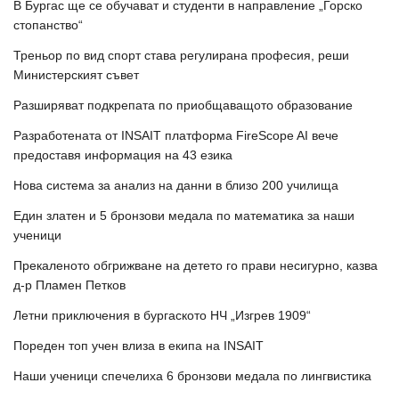
В Бургас ще се обучават и студенти в направление „Горско
стопанство“
Треньор по вид спорт става регулирана професия, реши
Министерският съвет
Разширяват подкрепата по приобщаващото образование
Разработената от INSAIT платформа FireScope AI вече
предоставя информация на 43 езика
Нова система за анализ на данни в близо 200 училища
Един златен и 5 бронзови медала по математика за наши
ученици
Прекаленото обгрижване на детето го прави несигурно, казва
д-р Пламен Петков
Летни приключения в бургаското НЧ „Изгрев 1909“
Пореден топ учен влиза в екипа на INSAIT
Наши ученици спечелиха 6 бронзови медала по лингвистика