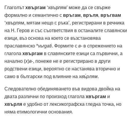
Глаголът
хвъргам
‘хвърлям’ може да се свърже
формално и семантично с
връгам
,
връля
,
връгвам
‘хвърлям, мятам нещо с ръка’, регистрирани в речника
на Н. Геров и със съответствия в останалите славянски
езици, въз основа на което се възстановява
праславянско *
v
ь
rgati
. Формите с
в-
в спрежението на
глагола
хвъргам
в славянските езици са първични, а
начално (
х
)
в
-, понеже не е регистрирано в други
родствени езици, вероятно се настанява вторично и
само в български под влияние на
хвъ̀рлям
.
Следователно обединяването във видова двойка на
двата различни по произход глагола
хвъргам
и
хвърля
е удобно от лексикографска гледна точка, но
няма етимологични основания.